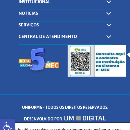
INSTITUCIONAL
NOTÍCIAS
SERVIÇOS
CENTRAL DE ATENDIMENTO
UNIFORMG - TODOS OS DIREITOS RESERVADOS.
Abrir a barra de ferramentas
DESENVOLVIDO POR
Este site utiliza cookies e scripts externos para melhorar a sua