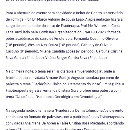
Para a abertura do evento será convidado o Reitor do Centro Universitário
de Formiga Prof. Dr. Marco Antonio de Sousa Leão. A apresentação ficará a
cargo do coordenador do curso de Fisioterapia, Prof Me. Wellerson Costa
Faria, auxiliado pela Comissão Organizadora do ENAFISIO 2023, formada
pelos acadêmicos do curso de Fisioterapia, Fernanda Coutinho Oliveira
(10º período), Weslan Alex Souza (10º período), Gabriely de Oliveira
Castilho (8º período), Milena Cândida Lopes (6º período), Caroline Cristina
Silva Garcia (4º período), Vitória Borges Corrêa Silva (2º período).
Na primeira noite, o tema será “Fisioterapia em Gerontologia”, onde a
fisioterapeuta convidada Viviane Gontijo Augusto abordará por meio de
palestra o tema: “Raciocínio Clínico no Tratamento do Idoso”. Em seguida, a
Fisioterapeuta egressa Fernanda Cristina Silva profere uma palestra com
tema: “Atuação da Fisioterapia Oncológica em Gerontologia”.
Na segunda noite, o tema será “Fisioterapia Dermatofuncional”, e o evento
continuará no formato de palestras com a participação das Fisioterapeutas
convidadas Ana Maria De Abreu e Taíse Cristina Rosa Machado, abordando
o tema: “Procedimentos injetáveis na Fisioterapia Dermatofuncional: