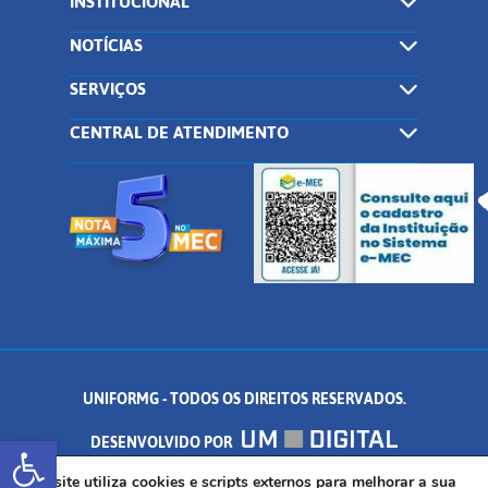
INSTITUCIONAL
NOTÍCIAS
SERVIÇOS
CENTRAL DE ATENDIMENTO
UNIFORMG - TODOS OS DIREITOS RESERVADOS.
Abrir a barra de ferramentas
DESENVOLVIDO POR
AV. DR. ARNALDO DE SENNA, 328 - PALMEIRAS, FORMIGA/MG - CEP:
Este site utiliza cookies e scripts externos para melhorar a sua