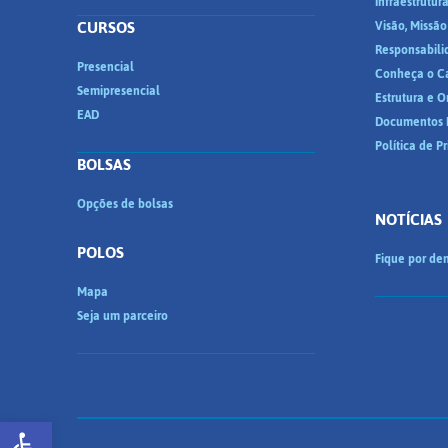
Infraestrutur
CURSOS
Visão, Missão
Responsabili
Presencial
Conheça o C
Semipresencial
Estrutura e 
EAD
Documentos I
Política de P
BOLSAS
Opções de bolsas
NOTÍCIAS
POLOS
Fique por den
Mapa
Seja um parceiro
Abrir a barra de ferramentas