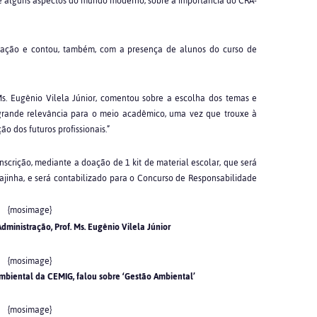
re alguns aspectos do mundo moderno, sobre a importância do CRA-
ração e contou, também, com a presença de alunos do curso de
Ms. Eugênio Vilela Júnior, comentou sobre a escolha dos temas e
 grande relevância para o meio acadêmico, uma vez que trouxe à
 dos futuros profissionais.”
inscrição, mediante a doação de 1 kit de material escolar, que será
Lajinha, e será contabilizado para o Concurso de Responsabilidade
{mosimage}
ministração, Prof. Ms. Eugênio Vilela Júnior
{mosimage}
mbiental da CEMIG, falou sobre ‘Gestão Ambiental’
{mosimage}