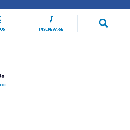
LOS
INSCREVA-SE
ão
imir