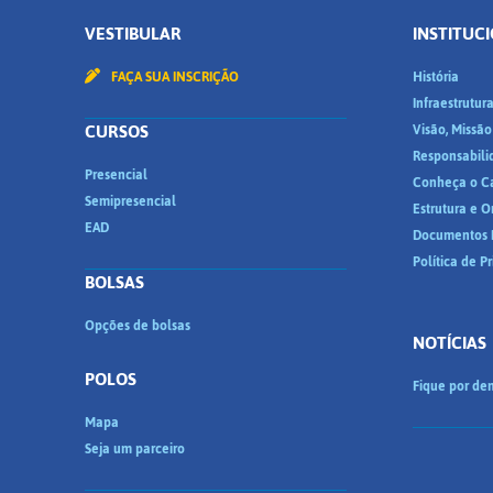
VESTIBULAR
INSTITUC
FAÇA SUA INSCRIÇÃO
História
Infraestrutur
CURSOS
Visão, Missão
Responsabili
Presencial
Conheça o C
Semipresencial
Estrutura e 
EAD
Documentos I
Política de P
BOLSAS
Opções de bolsas
NOTÍCIAS
POLOS
Fique por den
Mapa
Seja um parceiro