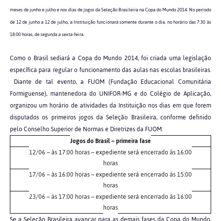
meses de junho e julho e nos dias de jogos da Seleção Brasileira na Copa do Mundo 2014.
No período
de 12 de junho a 12 de julho, a Instituição funcionará somente durante o dia, no horário das 7:30 às
18:00 horas, de segunda a sexta-feira.
Como o Brasil sediará a Copa do Mundo 2014, foi criada uma legislação
específica para regular o funcionamento das aulas nas escolas brasileiras.
Diante de tal evento, a FUOM (Fundação Educacional Comunitária
Formiguense), mantenedora do UNIFOR-MG e do Colégio de Aplicação,
organizou um horário de atividades da Instituição nos dias em que forem
disputados os primeiros jogos da Seleção Brasileira, conforme definido
pelo Conselho Superior de Normas e Diretrizes da FUOM.
Jogos do Brasil – primeira fase
12/06 – às 17:00 horas – expediente será encerrado às 16:00
horas
17/06 – às 16:00 horas – expediente será encerrado às 15:00
horas
23/06 – às 17:00 horas – expediente será encerrado às 16:00
horas
Se a Seleção Brasileira avançar para as demais fases da Copa do Mundo,