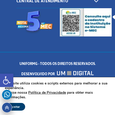
CENTRAL DE ATENDIMENTO
UNIFORMG - TODOS OS DIREITOS RESERVADOS.
Abrir a barra de ferramentas
DESENVOLVIDO POR
Este site utiliza cookies e scripts externos para melhorar a sua
AV. DR. ARNALDO DE SENNA, 328 - PALMEIRAS, FORMIGA/MG - CEP:
experiência.
Acesse nossa
Política de Privacidade
para obter mais
35.574.530
informações.
Aceitar