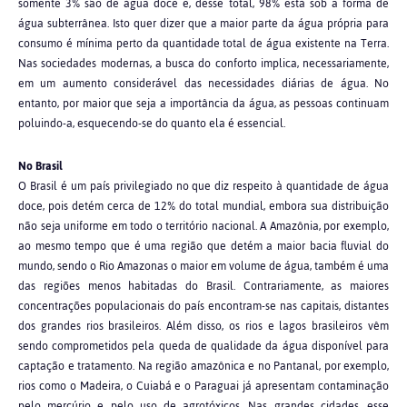
somente 3% são de água doce e, desse total, 98% está sob a forma de
água subterrânea. Isto quer dizer que a maior parte da água própria para
consumo é mínima perto da quantidade total de água existente na Terra.
Nas sociedades modernas, a busca do conforto implica, necessariamente,
em um aumento considerável das necessidades diárias de água. No
entanto, por maior que seja a importância da água, as pessoas continuam
poluindo-a, esquecendo-se do quanto ela é essencial.
No Brasil
O Brasil é um país privilegiado no que diz respeito à quantidade de água
doce, pois detém cerca de 12% do total mundial, embora sua distribuição
não seja uniforme em todo o território nacional. A Amazônia, por exemplo,
ao mesmo tempo que é uma região que detém a maior bacia fluvial do
mundo, sendo o Rio Amazonas o maior em volume de água, também é uma
das regiões menos habitadas do Brasil. Contrariamente, as maiores
concentrações populacionais do país encontram-se nas capitais, distantes
dos grandes rios brasileiros. Além disso, os rios e lagos brasileiros vêm
sendo comprometidos pela queda de qualidade da água disponível para
captação e tratamento. Na região amazônica e no Pantanal, por exemplo,
rios como o Madeira, o Cuiabá e o Paraguai já apresentam contaminação
pelo mercúrio e pelo uso de agrotóxicos. Nas grandes cidades, esse