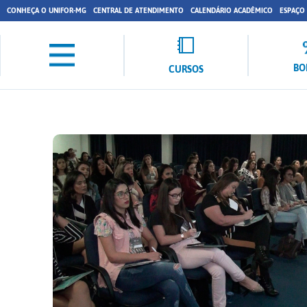
CONHEÇA O UNIFOR-MG
CENTRAL DE ATENDIMENTO
CALENDÁRIO ACADÊMICO
ESPAÇO
BO
CURSOS