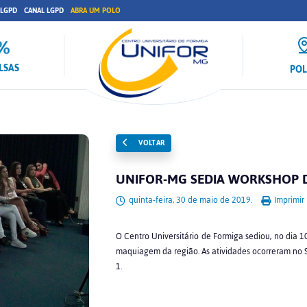
 LGPD
CANAL LGPD
ABRA UM POLO
LSAS
PO
VOLTAR
UNIFOR-MG SEDIA WORKSHOP 
quinta-feira, 30 de maio de 2019.
Imprimir
O Centro Universitário de Formiga sediou, no dia
maquiagem da região. As atividades ocorreram no 
1.