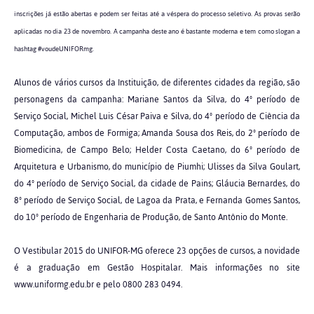
inscrições já estão abertas e podem ser feitas até a véspera do processo seletivo. As provas serão
aplicadas no dia 23 de novembro. A campanha deste ano é bastante moderna e tem como slogan a
hashtag #voudeUNIFORmg.
Alunos de vários cursos da Instituição, de diferentes cidades da região, são
personagens da campanha: Mariane Santos da Silva, do 4º período de
Serviço Social, Michel Luis César Paiva e Silva, do 4º período de Ciência da
Computação, ambos de Formiga; Amanda Sousa dos Reis, do 2º período de
Biomedicina, de Campo Belo; Helder Costa Caetano, do 6º período de
Arquitetura e Urbanismo, do município de Piumhi; Ulisses da Silva Goulart,
do 4º período de Serviço Social, da cidade de Pains; Gláucia Bernardes, do
8º período de Serviço Social, de Lagoa da Prata, e Fernanda Gomes Santos,
do 10º período de Engenharia de Produção, de Santo Antônio do Monte.
O Vestibular 2015 do UNIFOR-MG oferece 23 opções de cursos, a novidade
é a graduação em Gestão Hospitalar. Mais informações no site
www.uniformg.edu.br e pelo 0800 283 0494.