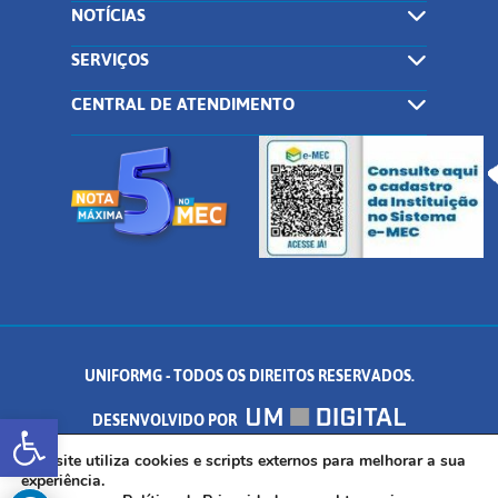
NOTÍCIAS
SERVIÇOS
CENTRAL DE ATENDIMENTO
UNIFORMG - TODOS OS DIREITOS RESERVADOS.
Abrir a barra de ferramentas
DESENVOLVIDO POR
Este site utiliza cookies e scripts externos para melhorar a sua
AV. DR. ARNALDO DE SENNA, 328 - PALMEIRAS, FORMIGA/MG - CEP:
experiência.