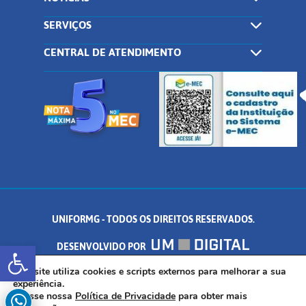
SERVIÇOS
CENTRAL DE ATENDIMENTO
UNIFORMG - TODOS OS DIREITOS RESERVADOS.
Abrir a barra de ferramentas
DESENVOLVIDO POR
AV. DR. ARNALDO DE SENNA, 328 - PALMEIRAS, FORMIGA/MG - CEP:
Este site utiliza cookies e scripts externos para melhorar a sua
experiência.
Acesse nossa
Política de Privacidade
para obter mais
35.574.530