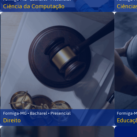
Ciência da Computação
Ciência
Formiga-MG • Bacharel • Presencial
Formiga-M
Direito
Educaçã