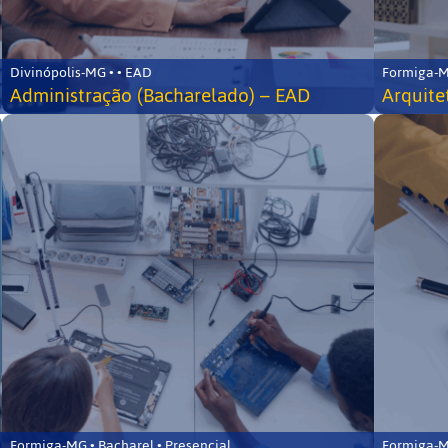
Divinópolis-MG • • EAD
Formiga-MG
Administração (Bacharelado) – EAD
Arquite
Formiga-MG • Bacharel • Presencial
Formiga-MG