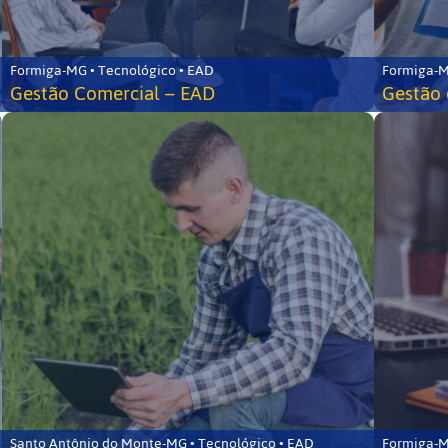
Formiga-MG • Tecnológico • EAD
Formiga-M
Gestão Comercial – EAD
Gestão 
Santo Antônio do Monte-MG • Tecnológico • EAD
Formiga-M