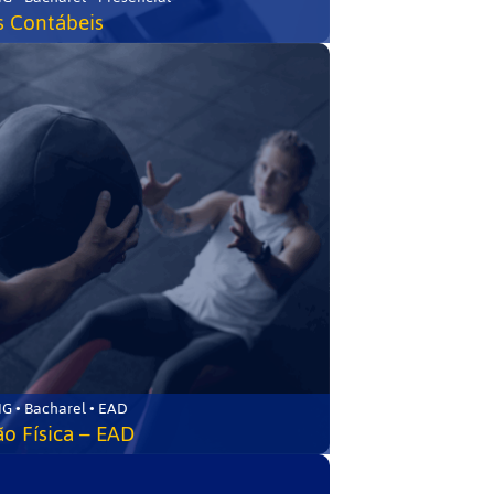
s Contábeis
G • Bacharel • EAD
o Física – EAD