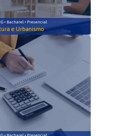
 • Bacharel • Presencial
tura e Urbanismo
 • Bacharel • Presencial