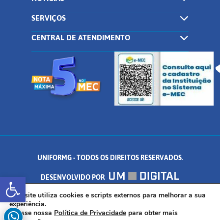
SERVIÇOS
CENTRAL DE ATENDIMENTO
UNIFORMG - TODOS OS DIREITOS RESERVADOS.
Abrir a barra de ferramentas
DESENVOLVIDO POR
AV. DR. ARNALDO DE SENNA, 328 - PALMEIRAS, FORMIGA/MG - CEP:
Este site utiliza cookies e scripts externos para melhorar a sua
experiência.
Acesse nossa
Política de Privacidade
para obter mais
35.574.530