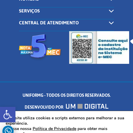
SERVIÇOS
CENTRAL DE ATENDIMENTO
UNIFORMG - TODOS OS DIREITOS RESERVADOS.
Abrir a barra de ferramentas
DESENVOLVIDO POR
AV. DR. ARNALDO DE SENNA, 328 - PALMEIRAS, FORMIGA/MG - CEP:
Este site utiliza cookies e scripts externos para melhorar a sua
experiência.
Acesse nossa
Política de Privacidade
para obter mais
35.574.530