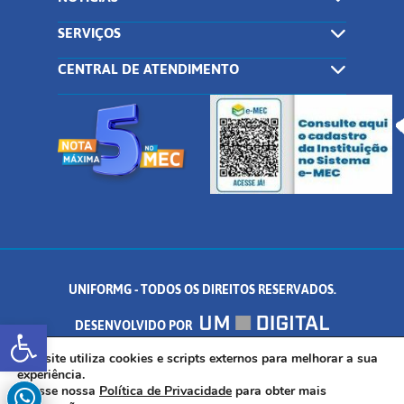
SERVIÇOS
CENTRAL DE ATENDIMENTO
UNIFORMG - TODOS OS DIREITOS RESERVADOS.
Abrir a barra de ferramentas
DESENVOLVIDO POR
AV. DR. ARNALDO DE SENNA, 328 - PALMEIRAS, FORMIGA/MG - CEP:
Este site utiliza cookies e scripts externos para melhorar a sua
experiência.
Acesse nossa
Política de Privacidade
para obter mais
35.574.530