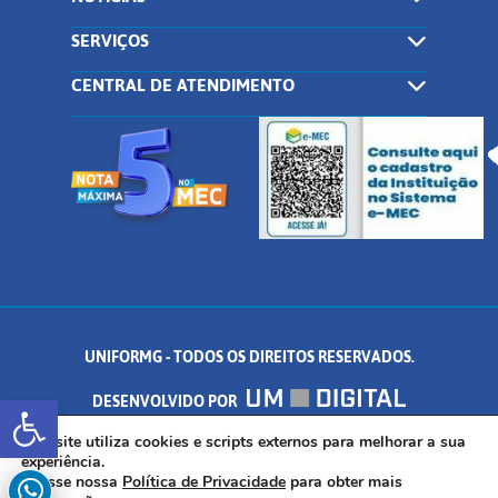
SERVIÇOS
CENTRAL DE ATENDIMENTO
UNIFORMG - TODOS OS DIREITOS RESERVADOS.
Abrir a barra de ferramentas
DESENVOLVIDO POR
AV. DR. ARNALDO DE SENNA, 328 - PALMEIRAS, FORMIGA/MG - CEP:
Este site utiliza cookies e scripts externos para melhorar a sua
experiência.
Acesse nossa
Política de Privacidade
para obter mais
35.574.530