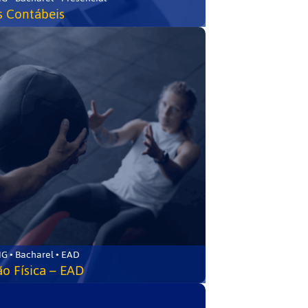
s Contábeis
G • Bacharel • EAD
o Física – EAD