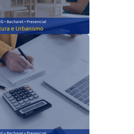
 • Bacharel • Presencial
tura e Urbanismo
 • Bacharel • Presencial