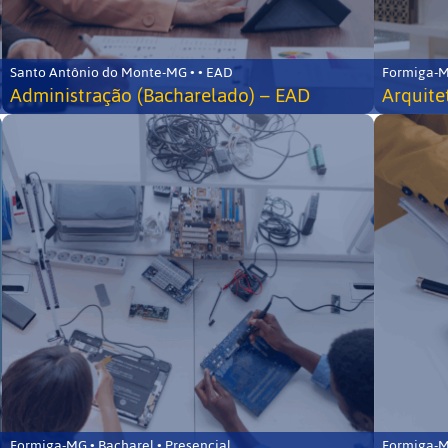
Santo Antônio do Monte-MG • • EAD
Formiga-MG
Administração (Bacharelado) – EAD
Arquite
Formiga-MG • Bacharel • Presencial
Formiga-MG