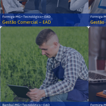
Formiga-MG • Tecnológico • EAD
Formiga-M
Gestão Comercial – EAD
Gestão 
Bambuí-MG • Tecnológico • EAD
Formiga-M