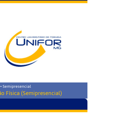
 • Semipresencial
o Física (Semipresencial)