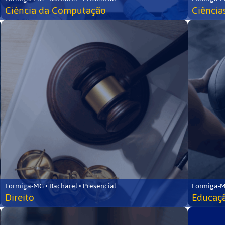
Ciência da Computação
Ciência
Formiga-MG • Bacharel • Presencial
Formiga-M
Direito
Educaçã