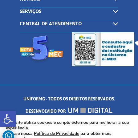
SERVIÇOS
CENTRAL DE ATENDIMENTO
UNIFORMG - TODOS OS DIREITOS RESERVADOS.
Abrir a barra de ferramentas
DESENVOLVIDO POR
AV. DR. ARNALDO DE SENNA, 328 - PALMEIRAS, FORMIGA/MG - CEP:
Este site utiliza cookies e scripts externos para melhorar a sua
experiência.
Acesse nossa
Política de Privacidade
para obter mais
35.574.530