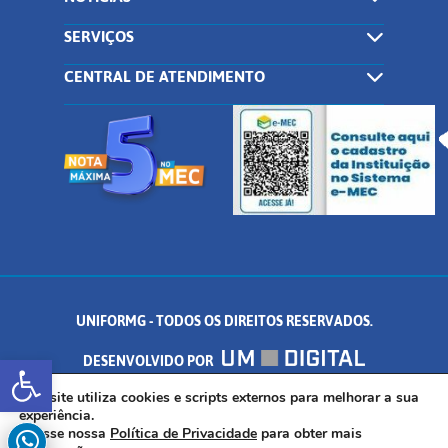
SERVIÇOS
CENTRAL DE ATENDIMENTO
UNIFORMG - TODOS OS DIREITOS RESERVADOS.
Abrir a barra de ferramentas
DESENVOLVIDO POR
AV. DR. ARNALDO DE SENNA, 328 - PALMEIRAS, FORMIGA/MG - CEP:
Este site utiliza cookies e scripts externos para melhorar a sua
experiência.
Acesse nossa
Política de Privacidade
para obter mais
35.574.530