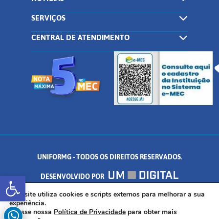
SERVIÇOS
CENTRAL DE ATENDIMENTO
UNIFORMG - TODOS OS DIREITOS RESERVADOS.
Abrir a barra de ferramentas
DESENVOLVIDO POR
AV. DR. ARNALDO DE SENNA, 328 - PALMEIRAS, FORMIGA/MG - CEP:
Este site utiliza cookies e scripts externos para melhorar a sua
experiência.
Acesse nossa
Política de Privacidade
para obter mais
35.574.530