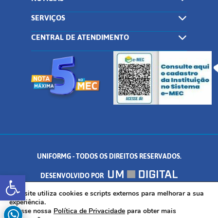
SERVIÇOS
CENTRAL DE ATENDIMENTO
UNIFORMG - TODOS OS DIREITOS RESERVADOS.
Abrir a barra de ferramentas
DESENVOLVIDO POR
AV. DR. ARNALDO DE SENNA, 328 - PALMEIRAS, FORMIGA/MG - CEP:
Este site utiliza cookies e scripts externos para melhorar a sua
experiência.
Acesse nossa
Política de Privacidade
para obter mais
35.574.530