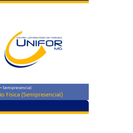
 • Semipresencial
o Física (Semipresencial)