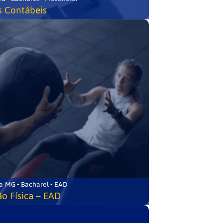
s Contábeis
a-MG • Bacharel • EAD
o Física – EAD