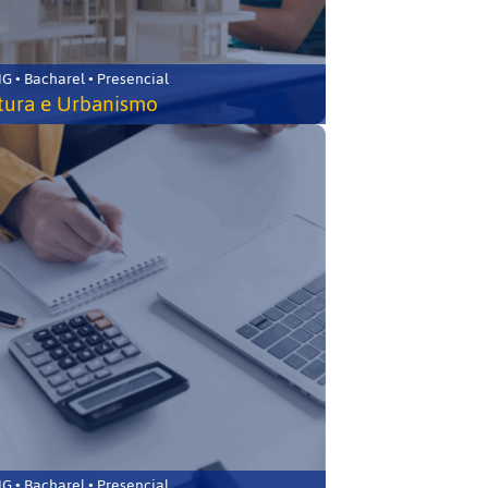
 • Bacharel • Presencial
tura e Urbanismo
 • Bacharel • Presencial