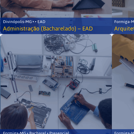
Divinópolis-MG • • EAD
Formiga-MG
Administração (Bacharelado) – EAD
Arquite
Formiga-MG • Bacharel • Presencial
Formiga-MG