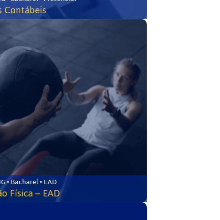
s Contábeis
G • Bacharel • EAD
o Física – EAD