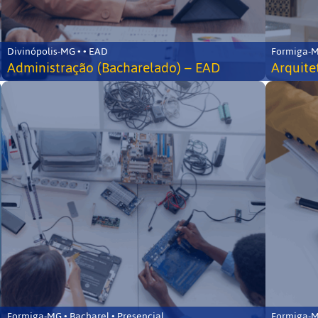
Divinópolis-MG • • EAD
Formiga-MG
Administração (Bacharelado) – EAD
Arquite
Formiga-MG • Bacharel • Presencial
Formiga-MG