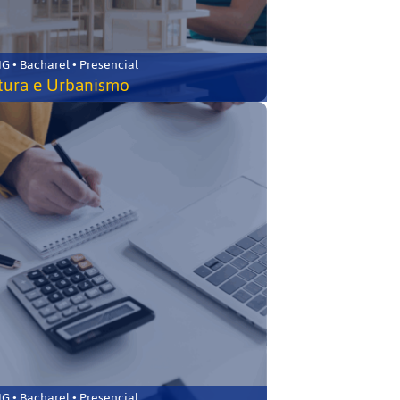
 • Bacharel • Presencial
tura e Urbanismo
 • Bacharel • Presencial