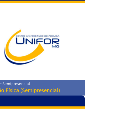
 • Semipresencial
o Física (Semipresencial)