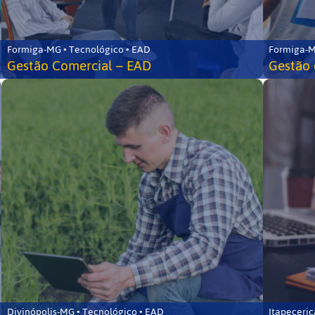
Formiga-MG • Tecnológico • EAD
Formiga-M
Gestão Comercial – EAD
Gestão 
Divinópolis-MG • Tecnológico • EAD
Itapeceri