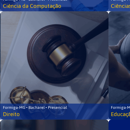
Ciência da Computação
Ciência
Formiga-MG • Bacharel • Presencial
Formiga-M
Direito
Educaçã