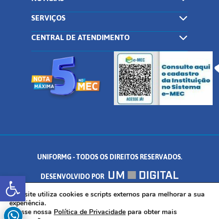
SERVIÇOS
CENTRAL DE ATENDIMENTO
UNIFORMG - TODOS OS DIREITOS RESERVADOS.
Abrir a barra de ferramentas
DESENVOLVIDO POR
AV. DR. ARNALDO DE SENNA, 328 - PALMEIRAS, FORMIGA/MG - CEP:
Este site utiliza cookies e scripts externos para melhorar a sua
experiência.
Acesse nossa
Política de Privacidade
para obter mais
35.574.530