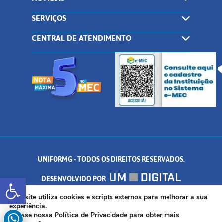
SERVIÇOS
CENTRAL DE ATENDIMENTO
UNIFORMG - TODOS OS DIREITOS RESERVADOS.
Abrir a barra de ferramentas
DESENVOLVIDO POR
AV. DR. ARNALDO DE SENNA, 328 - PALMEIRAS, FORMIGA/MG - CEP:
Este site utiliza cookies e scripts externos para melhorar a sua
experiência.
Acesse nossa
Política de Privacidade
para obter mais
35.574.530