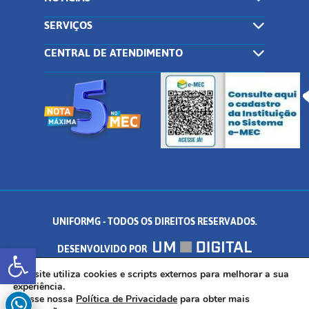
SERVIÇOS
CENTRAL DE ATENDIMENTO
UNIFORMG - TODOS OS DIREITOS RESERVADOS.
Abrir a barra de ferramentas
DESENVOLVIDO POR
AV. DR. ARNALDO DE SENNA, 328 - PALMEIRAS, FORMIGA/MG - CEP:
Este site utiliza cookies e scripts externos para melhorar a sua
experiência.
Acesse nossa
Política de Privacidade
para obter mais
35.574.530