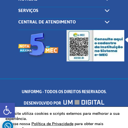
SERVIÇOS
CENTRAL DE ATENDIMENTO
UNIFORMG - TODOS OS DIREITOS RESERVADOS.
Abrir a barra de ferramentas
DESENVOLVIDO POR
AV. DR. ARNALDO DE SENNA, 328 - PALMEIRAS, FORMIGA/MG - CEP:
Este site utiliza cookies e scripts externos para melhorar a sua
experiência.
Acesse nossa
Política de Privacidade
para obter mais
35.574.530