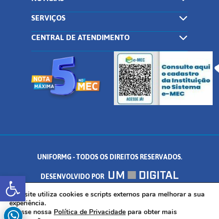
SERVIÇOS
CENTRAL DE ATENDIMENTO
UNIFORMG - TODOS OS DIREITOS RESERVADOS.
Abrir a barra de ferramentas
DESENVOLVIDO POR
AV. DR. ARNALDO DE SENNA, 328 - PALMEIRAS, FORMIGA/MG - CEP:
Este site utiliza cookies e scripts externos para melhorar a sua
experiência.
Acesse nossa
Política de Privacidade
para obter mais
35.574.530