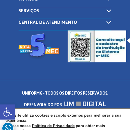
SERVIÇOS
CENTRAL DE ATENDIMENTO
UNIFORMG - TODOS OS DIREITOS RESERVADOS.
Abrir a barra de ferramentas
DESENVOLVIDO POR
AV. DR. ARNALDO DE SENNA, 328 - PALMEIRAS, FORMIGA/MG - CEP:
Este site utiliza cookies e scripts externos para melhorar a sua
experiência.
Acesse nossa
Política de Privacidade
para obter mais
35.574.530