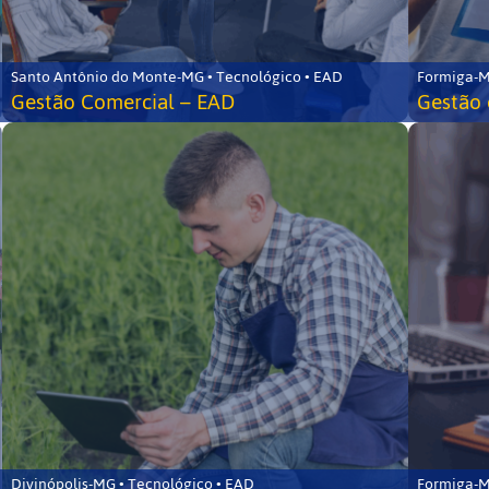
Santo Antônio do Monte-MG • Tecnológico • EAD
Formiga-M
Gestão Comercial – EAD
Gestão 
Divinópolis-MG • Tecnológico • EAD
Formiga-M