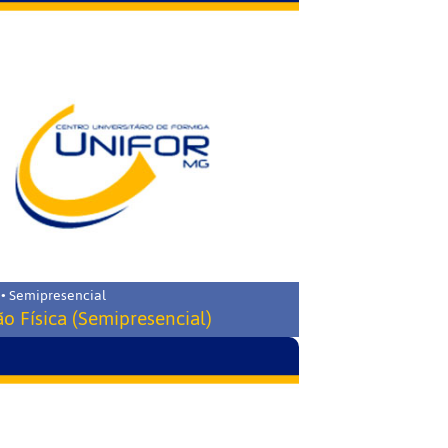
 • Semipresencial
o Física (Semipresencial)