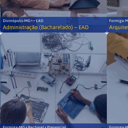
Divinópolis-MG • • EAD
Formiga-MG
Administração (Bacharelado) – EAD
Arquite
Formiga-MG • Bacharel • Presencial
Formiga-MG