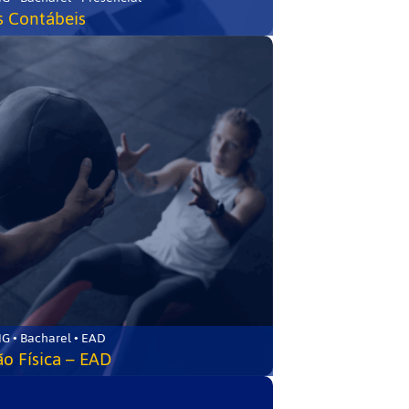
s Contábeis
G • Bacharel • EAD
o Física – EAD