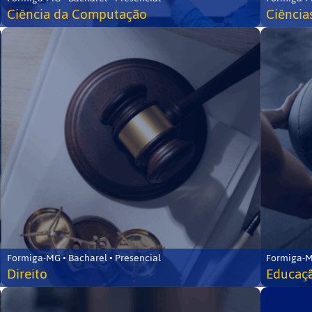
Ciência da Computação
Ciência
Formiga-MG • Bacharel • Presencial
Formiga-M
Direito
Educaçã