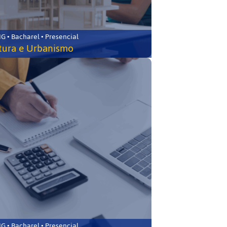
 • Bacharel • Presencial
tura e Urbanismo
 • Bacharel • Presencial