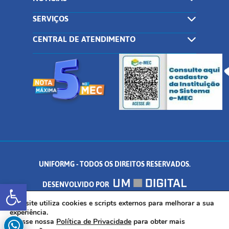
SERVIÇOS
CENTRAL DE ATENDIMENTO
UNIFORMG - TODOS OS DIREITOS RESERVADOS.
Abrir a barra de ferramentas
DESENVOLVIDO POR
AV. DR. ARNALDO DE SENNA, 328 - PALMEIRAS, FORMIGA/MG - CEP:
Este site utiliza cookies e scripts externos para melhorar a sua
experiência.
Acesse nossa
Política de Privacidade
para obter mais
35.574.530