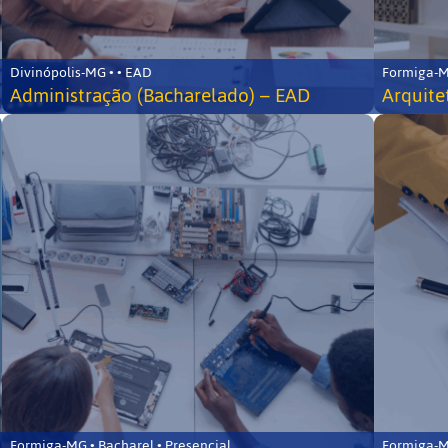
Divinópolis-MG • • EAD
Formiga-MG
Administração (Bacharelado) – EAD
Arquite
Formiga-MG • Bacharel • Presencial
Formiga-MG