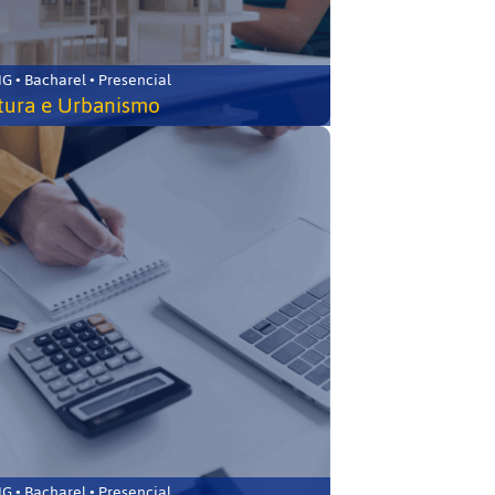
 • Bacharel • Presencial
tura e Urbanismo
 • Bacharel • Presencial