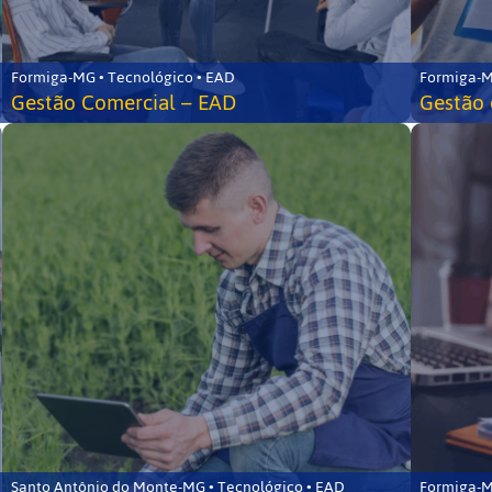
Formiga-MG • Tecnológico • EAD
Formiga-M
Gestão Comercial – EAD
Gestão 
Santo Antônio do Monte-MG • Tecnológico • EAD
Formiga-M