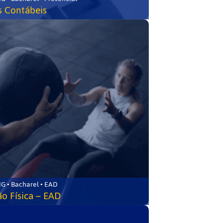
s Contábeis
G • Bacharel • EAD
o Física – EAD