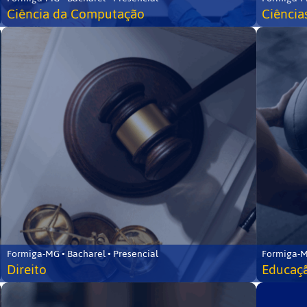
Ciência da Computação
Ciência
Formiga-MG • Bacharel • Presencial
Formiga-M
Direito
Educaçã