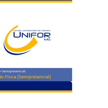
 • Semipresencial
o Física (Semipresencial)