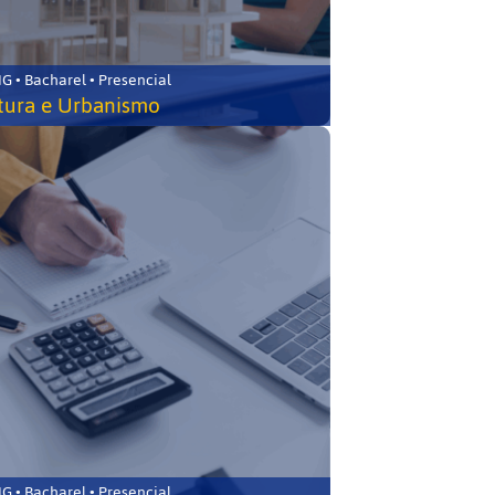
 • Bacharel • Presencial
tura e Urbanismo
 • Bacharel • Presencial