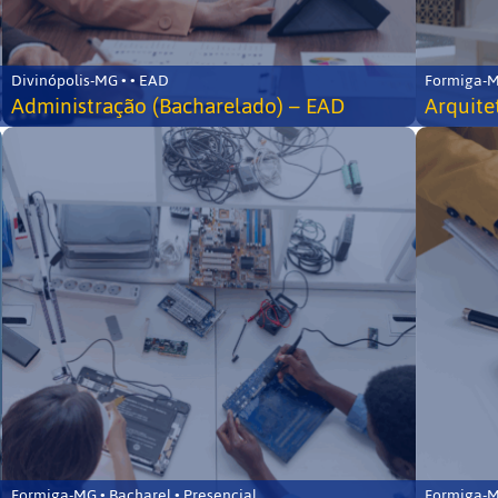
Divinópolis-MG • • EAD
Formiga-MG
Administração (Bacharelado) – EAD
Arquite
Formiga-MG • Bacharel • Presencial
Formiga-MG