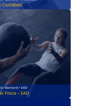
s Contábeis
G • Bacharel • EAD
o Física – EAD