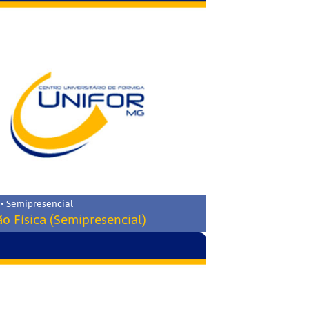
 • Semipresencial
o Física (Semipresencial)