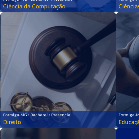
Ciência da Computação
Ciência
Formiga-MG • Bacharel • Presencial
Formiga-M
Direito
Educaçã