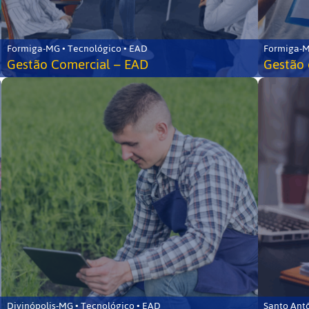
Formiga-MG • Tecnológico • EAD
Formiga-M
Gestão Comercial – EAD
Gestão 
Divinópolis-MG • Tecnológico • EAD
Santo Ant