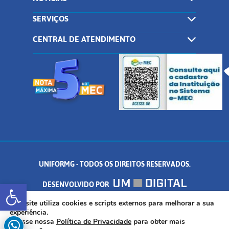
SERVIÇOS
CENTRAL DE ATENDIMENTO
UNIFORMG - TODOS OS DIREITOS RESERVADOS.
Abrir a barra de ferramentas
DESENVOLVIDO POR
AV. DR. ARNALDO DE SENNA, 328 - PALMEIRAS, FORMIGA/MG - CEP:
Este site utiliza cookies e scripts externos para melhorar a sua
experiência.
Acesse nossa
Política de Privacidade
para obter mais
35.574.530