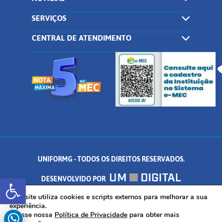
SERVIÇOS
CENTRAL DE ATENDIMENTO
UNIFORMG - TODOS OS DIREITOS RESERVADOS.
Abrir a barra de ferramentas
DESENVOLVIDO POR
AV. DR. ARNALDO DE SENNA, 328 - PALMEIRAS, FORMIGA/MG - CEP:
Este site utiliza cookies e scripts externos para melhorar a sua
experiência.
Acesse nossa
Política de Privacidade
para obter mais
35.574.530