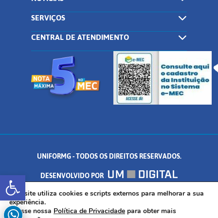
SERVIÇOS
CENTRAL DE ATENDIMENTO
UNIFORMG - TODOS OS DIREITOS RESERVADOS.
Abrir a barra de ferramentas
DESENVOLVIDO POR
AV. DR. ARNALDO DE SENNA, 328 - PALMEIRAS, FORMIGA/MG - CEP:
Este site utiliza cookies e scripts externos para melhorar a sua
experiência.
Acesse nossa
Política de Privacidade
para obter mais
35.574.530