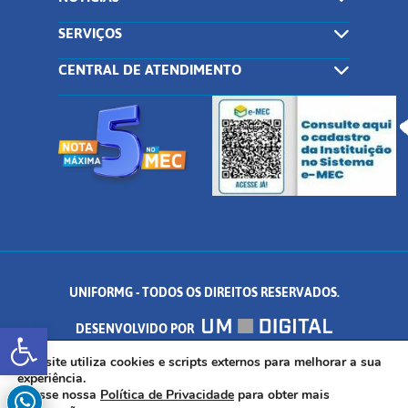
SERVIÇOS
CENTRAL DE ATENDIMENTO
UNIFORMG - TODOS OS DIREITOS RESERVADOS.
Abrir a barra de ferramentas
DESENVOLVIDO POR
AV. DR. ARNALDO DE SENNA, 328 - PALMEIRAS, FORMIGA/MG - CEP:
Este site utiliza cookies e scripts externos para melhorar a sua
experiência.
Acesse nossa
Política de Privacidade
para obter mais
35.574.530