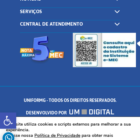
SERVIÇOS
CENTRAL DE ATENDIMENTO
UNIFORMG - TODOS OS DIREITOS RESERVADOS.
Abrir a barra de ferramentas
DESENVOLVIDO POR
AV. DR. ARNALDO DE SENNA, 328 - PALMEIRAS, FORMIGA/MG - CEP:
Este site utiliza cookies e scripts externos para melhorar a sua
experiência.
Acesse nossa
Política de Privacidade
para obter mais
35.574.530