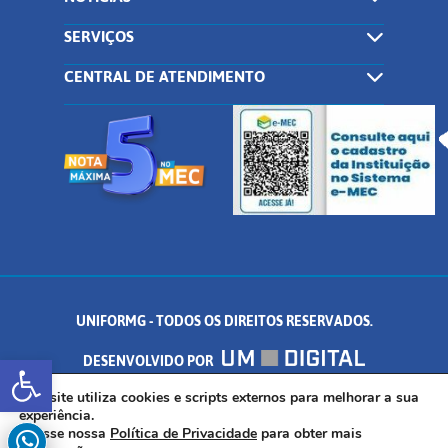
SERVIÇOS
CENTRAL DE ATENDIMENTO
UNIFORMG - TODOS OS DIREITOS RESERVADOS.
Abrir a barra de ferramentas
DESENVOLVIDO POR
AV. DR. ARNALDO DE SENNA, 328 - PALMEIRAS, FORMIGA/MG - CEP:
Este site utiliza cookies e scripts externos para melhorar a sua
experiência.
Acesse nossa
Política de Privacidade
para obter mais
35.574.530