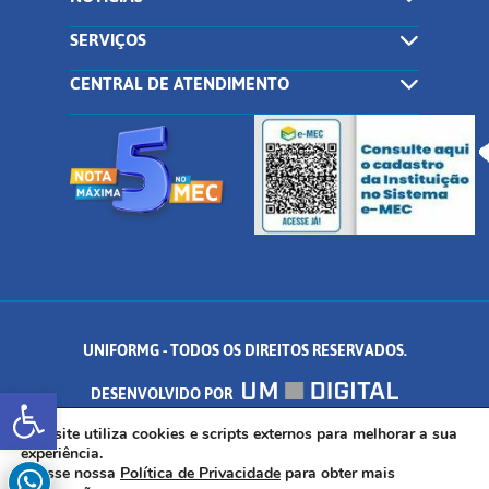
SERVIÇOS
CENTRAL DE ATENDIMENTO
UNIFORMG - TODOS OS DIREITOS RESERVADOS.
Abrir a barra de ferramentas
DESENVOLVIDO POR
AV. DR. ARNALDO DE SENNA, 328 - PALMEIRAS, FORMIGA/MG - CEP:
Este site utiliza cookies e scripts externos para melhorar a sua
experiência.
Acesse nossa
Política de Privacidade
para obter mais
35.574.530