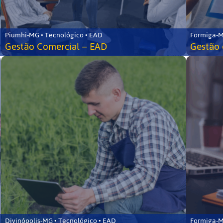
Piumhi-MG • Tecnológico • EAD
Formiga-M
Gestão Comercial – EAD
Gestão 
Divinópolis-MG • Tecnológico • EAD
Formiga-M