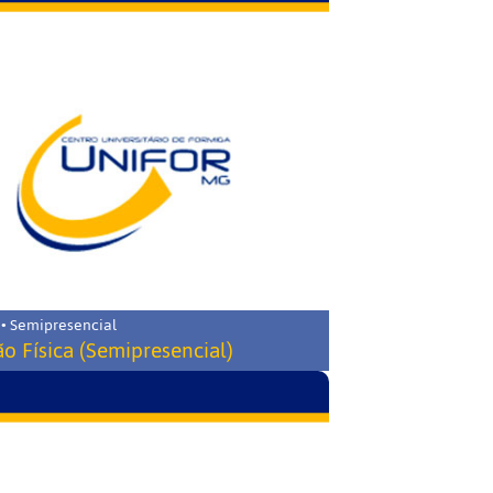
 • Semipresencial
o Física (Semipresencial)