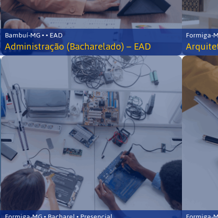
Bambuí-MG • • EAD
Formiga-MG
Administração (Bacharelado) – EAD
Arquite
Formiga-MG • Bacharel • Presencial
Formiga-MG