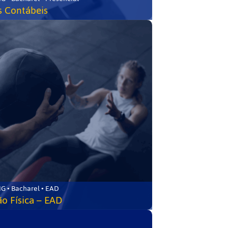
s Contábeis
G • Bacharel • EAD
o Física – EAD