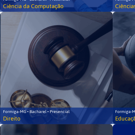
Ciência da Computação
Ciência
Formiga-MG • Bacharel • Presencial
Formiga-M
Direito
Educaçã