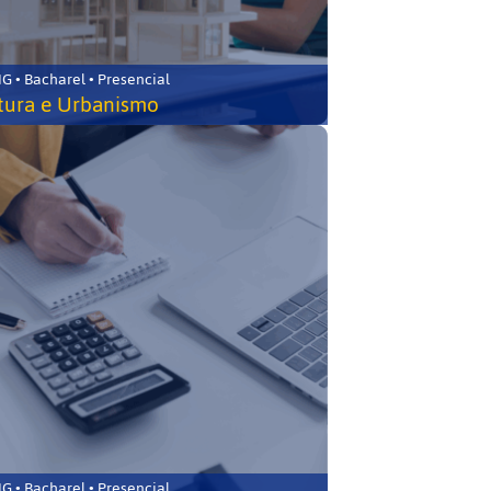
 • Bacharel • Presencial
tura e Urbanismo
 • Bacharel • Presencial