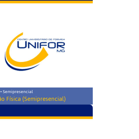
 • Semipresencial
o Física (Semipresencial)