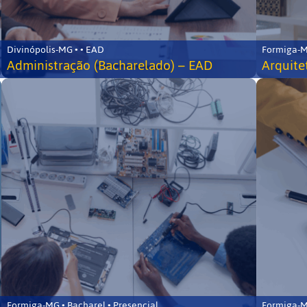
Divinópolis-MG • • EAD
Formiga-MG
Administração (Bacharelado) – EAD
Arquite
Formiga-MG • Bacharel • Presencial
Formiga-MG