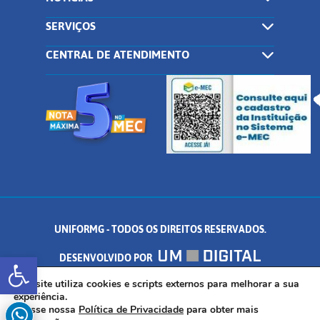
SERVIÇOS
CENTRAL DE ATENDIMENTO
UNIFORMG - TODOS OS DIREITOS RESERVADOS.
Abrir a barra de ferramentas
DESENVOLVIDO POR
AV. DR. ARNALDO DE SENNA, 328 - PALMEIRAS, FORMIGA/MG - CEP:
Este site utiliza cookies e scripts externos para melhorar a sua
experiência.
Acesse nossa
Política de Privacidade
para obter mais
35.574.530