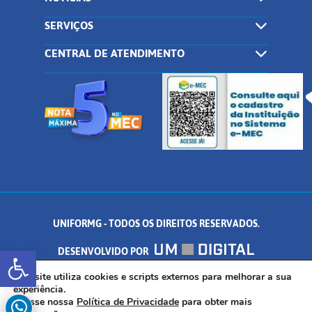
SERVIÇOS
CENTRAL DE ATENDIMENTO
UNIFORMG - TODOS OS DIREITOS RESERVADOS.
Abrir a barra de ferramentas
DESENVOLVIDO POR
AV. DR. ARNALDO DE SENNA, 328 - PALMEIRAS, FORMIGA/MG - CEP:
Este site utiliza cookies e scripts externos para melhorar a sua
experiência.
Acesse nossa
Política de Privacidade
para obter mais
35.574.530