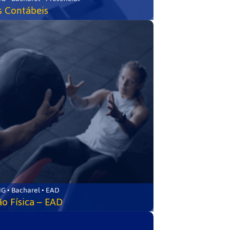
s Contábeis
G • Bacharel • EAD
o Física – EAD