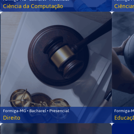
Ciência da Computação
Ciência
Formiga-MG • Bacharel • Presencial
Formiga-M
Direito
Educaçã