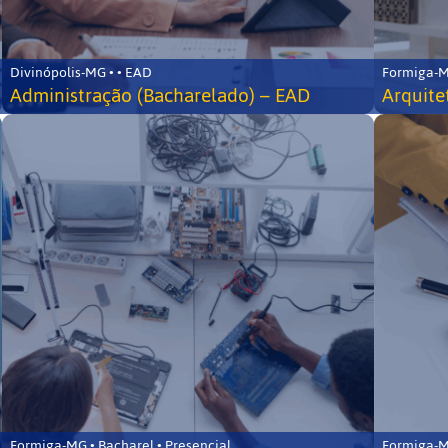
Divinópolis-MG • • EAD
Formiga-MG
Administração (Bacharelado) – EAD
Arquite
Formiga-MG • Bacharel • Presencial
Formiga-MG