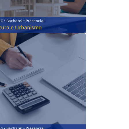
 • Bacharel • Presencial
tura e Urbanismo
 • Bacharel • Presencial