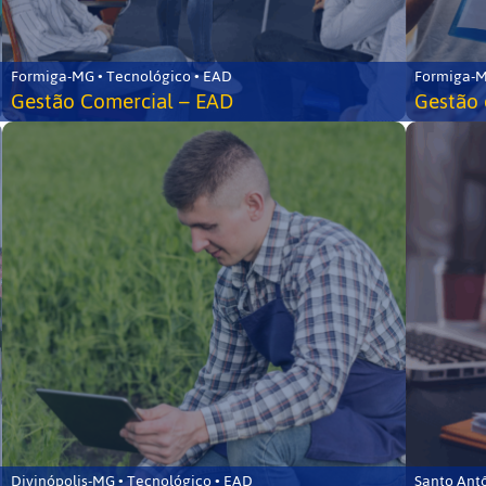
Formiga-MG • Tecnológico • EAD
Formiga-M
Gestão Comercial – EAD
Gestão 
Divinópolis-MG • Tecnológico • EAD
Santo Ant