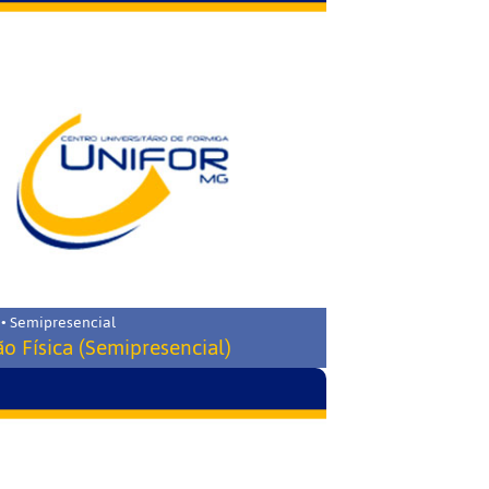
 • Semipresencial
o Física (Semipresencial)