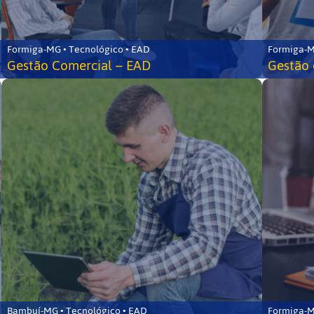
Formiga-MG • Tecnológico • EAD
Formiga-M
Gestão Comercial – EAD
Gestão 
Bambuí-MG • Tecnológico • EAD
Formiga-M