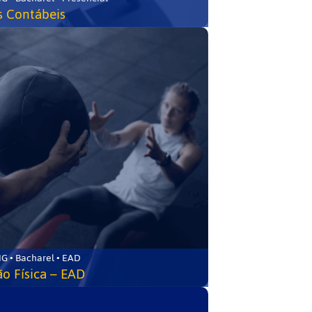
s Contábeis
G • Bacharel • EAD
o Física – EAD