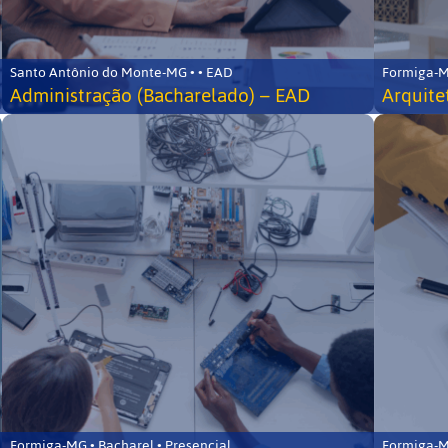
Santo Antônio do Monte-MG • • EAD
Formiga-MG
Administração (Bacharelado) – EAD
Arquite
Formiga-MG • Bacharel • Presencial
Formiga-MG