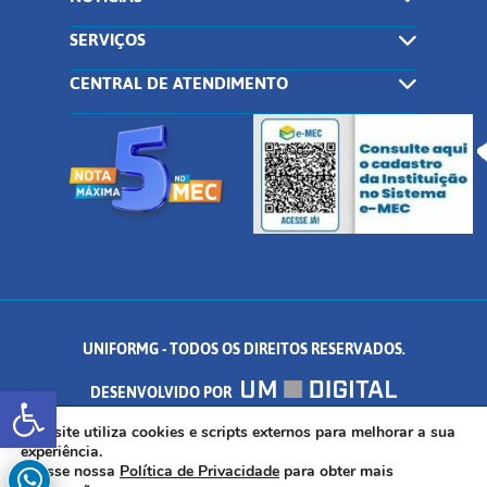
SERVIÇOS
CENTRAL DE ATENDIMENTO
UNIFORMG - TODOS OS DIREITOS RESERVADOS.
Abrir a barra de ferramentas
DESENVOLVIDO POR
AV. DR. ARNALDO DE SENNA, 328 - PALMEIRAS, FORMIGA/MG - CEP:
Este site utiliza cookies e scripts externos para melhorar a sua
experiência.
Acesse nossa
Política de Privacidade
para obter mais
35.574.530