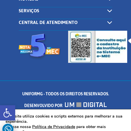
SERVIÇOS
CENTRAL DE ATENDIMENTO
UNIFORMG - TODOS OS DIREITOS RESERVADOS.
Abrir a barra de ferramentas
DESENVOLVIDO POR
AV. DR. ARNALDO DE SENNA, 328 - PALMEIRAS, FORMIGA/MG - CEP:
Este site utiliza cookies e scripts externos para melhorar a sua
experiência.
Acesse nossa
Política de Privacidade
para obter mais
35.574.530