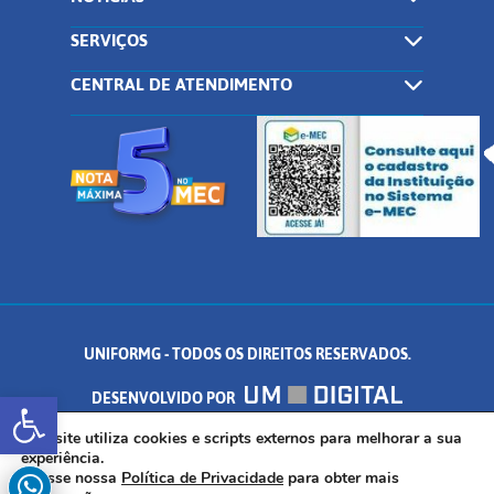
SERVIÇOS
CENTRAL DE ATENDIMENTO
UNIFORMG - TODOS OS DIREITOS RESERVADOS.
Abrir a barra de ferramentas
DESENVOLVIDO POR
AV. DR. ARNALDO DE SENNA, 328 - PALMEIRAS, FORMIGA/MG - CEP:
Este site utiliza cookies e scripts externos para melhorar a sua
experiência.
Acesse nossa
Política de Privacidade
para obter mais
35.574.530