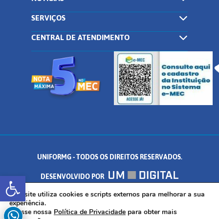
SERVIÇOS
CENTRAL DE ATENDIMENTO
UNIFORMG - TODOS OS DIREITOS RESERVADOS.
Abrir a barra de ferramentas
DESENVOLVIDO POR
AV. DR. ARNALDO DE SENNA, 328 - PALMEIRAS, FORMIGA/MG - CEP:
Este site utiliza cookies e scripts externos para melhorar a sua
experiência.
Acesse nossa
Política de Privacidade
para obter mais
35.574.530